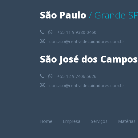
São Paulo
/ Grande S
+55 11 9.9380 0460
contato@centraldecuidadores.com.br
São José dos Campos
+55 12 9.7406 5626
contato@centraldecuidadores.com.br
Home
Empresa
Serviços
Matérias