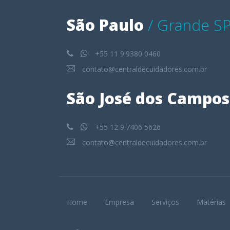
São Paulo
/ Grande S
+55 11 9.9380 0460
contato@centraldecuidadores.com.br
São José dos Campos
+55 12 9.7406 5626
contato@centraldecuidadores.com.br
Home
Empresa
Serviços
Matérias